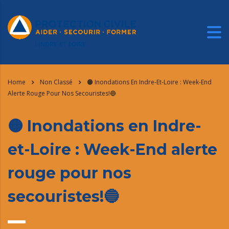
Home
Non Classé
🟠 Inondations En Indre-Et-Loire : Week-End
Alerte Rouge Pour Nos Secouristes!🔵
🟠 Inondations en Indre-
et-Loire : Week-End alerte
rouge pour nos
secouristes!🔵